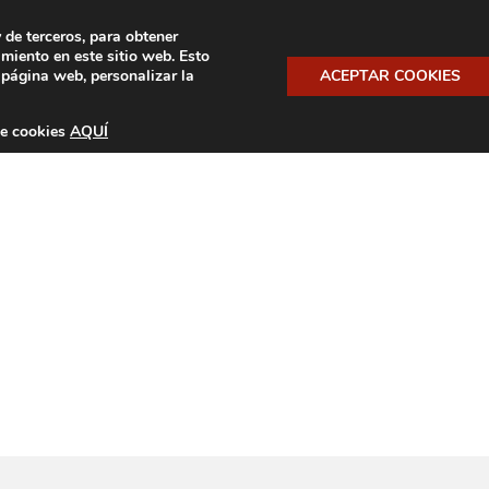
y de terceros, para obtener
miento en este sitio web. Esto
S DE ALTURA
NUESTROS VINOS
NOTICIAS
HI
 página web, personalizar la
ACEPTAR COOKIES
de cookies
AQUÍ